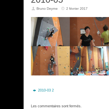
Bruno Deyme
2 février 2017
2010 05 Championnat De
2010 05 Championnat De
France (38)
France (28)
2010 05 Championnat De
2010 05 Championnat De
France (12)
France (9)
2010-03 2
Les commentaires sont fermés.