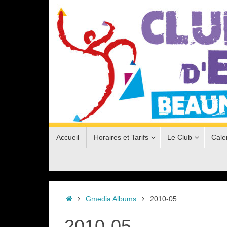
Passer
au
contenu
Passer
Accueil
Horaires et Tarifs
Le Club
Cale
au
contenu
Accueil
Gmedia Albums
2010-05
2010-05