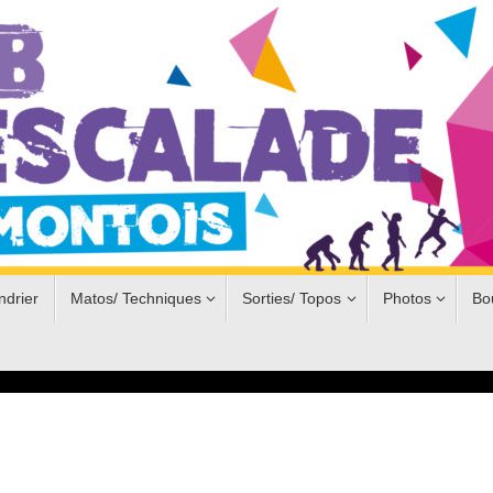
ndrier
Matos/ Techniques
Sorties/ Topos
Photos
Bo