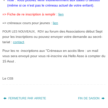
note : Vous pouvez venir indif­fé­remment aux dates ci dessus
(même si ce n’est pas le créneau actuel de votre enfant).
=> Fiche de re inscription à remplir
:
lien
=> créneaux cours pour jeunes :
lien
,
au forum des Associations début Sept
POUR
LES
NOUVEAUX
RDV
pour les inscrip­tions ou pouvez envoyer votre demande au secré­
tariat :
contact
.
Pour les re ‑inscrip­tions aux "Créneaux en accès libre : un mail
vous sera envoyé pour vous ré-inscrire via Hello Asso à compter du
15 Aout .
Le
CEB
FERMETURE
PAR
ARRETE
FIN
DE
SAISON